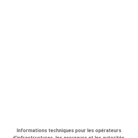
Les limites de la protection
contre la rétrofit
16 janvier 2026
Informations techniques pour les opérateurs
d’infrastructures, les assureurs et les autorités.