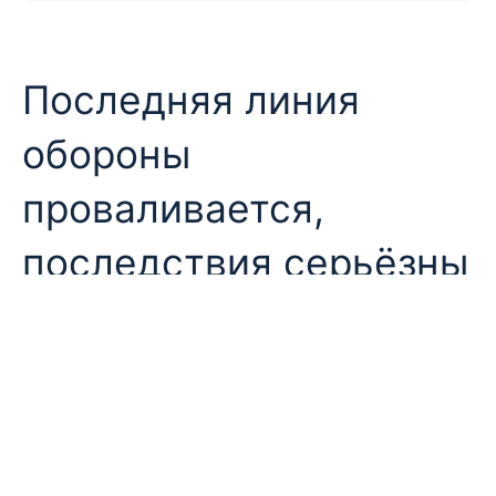
Последняя линия
обороны
проваливается,
последствия серьёзны
Современные энергетические системы полагаются
на несколько уровней защиты
. Однако при
возникновении аномальных внутренних
неисправностей только один слой всё равно может
предотвратить катастрофу.
Нормальная работа