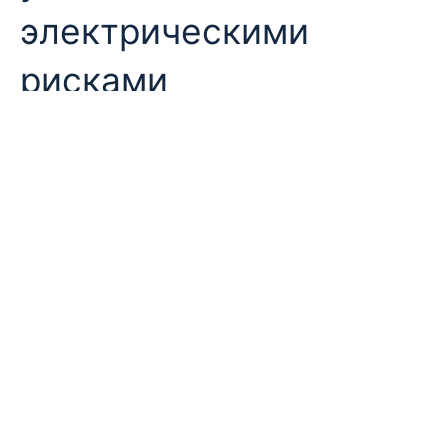
электрическими
рисками
В отличие от традиционных промышленных
объектов, дата-центры сталкиваются:
чрезвычайно высокая плотность
мощности,
низкая толерантность к прерываниям,
электрическое оборудование,
расположенное в ограниченных или
городских условиях,
усиливающегося внимания со стороны