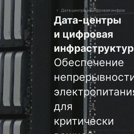
Дата-центры и цифровая инфрастру
You are here:
Дата-центры
и цифровая
инфраструктур
Обеспечение
непрерывност
электропитани
для
критически