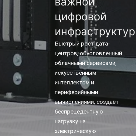
важной
цифровой
инфраструкту
Быстрый рост дата-
центров, обусловленный
облачными сервисами,
искусственным
интеллектом и
периферийными
вычислениями, создаёт
беспрецедентную
нагрузку на
электрическую