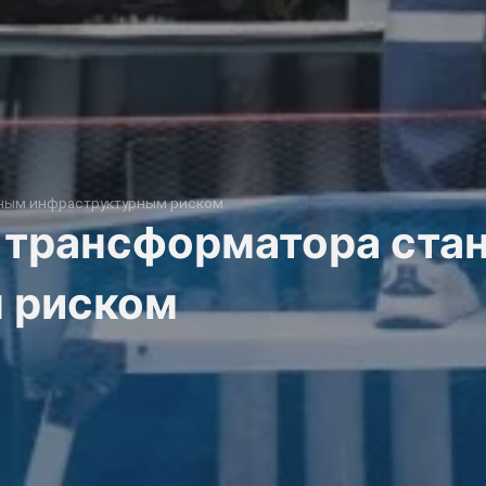
мным инфраструктурным риском
о трансформатора ста
 риском