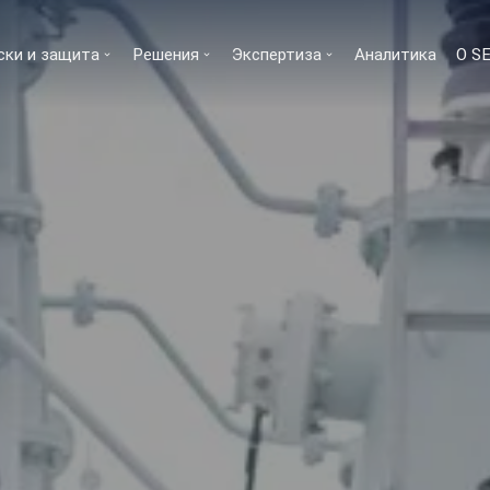
ски и защита
Решения
Экспертиза
Аналитика
О S