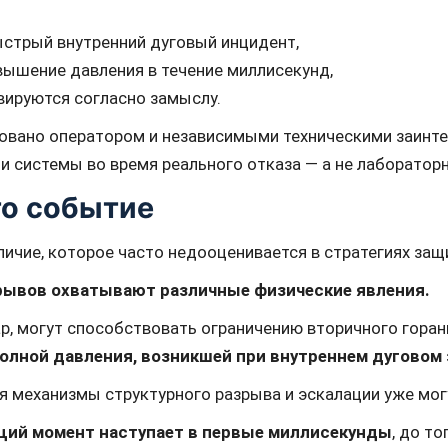
стрый внутренний дуговый инцидент,
вышение давления в течение миллисекунд,
ируются согласно замыслу.
вано оператором и независимыми техническими заинте
и системы во время реального отказа — а не лаборатор
то событие
личие, которое часто недооценивается в стратегиях за
ывов охватывают различные физические явления.
р, могут способствовать ограничению вторичного горан
олной давления, возникшей при внутреннем дуговом
я механизмы структурного разрыва и эскалации уже мо
ий момент наступает в первые миллисекунды
, до т