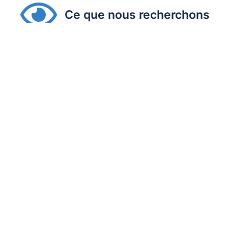
Ce que nous recherchons
Les partenariats SERGI sont conçus pour soutenir
des
Nous collaborons généralement avec des organisation
Expérience avérée dans la production d’électricité,
De fortes capacités techniques et d’ingénierie (
Capacité à accompagner les clients tout au long du c
Alignement avec les environnements réglementaires
Types de partenariats envis