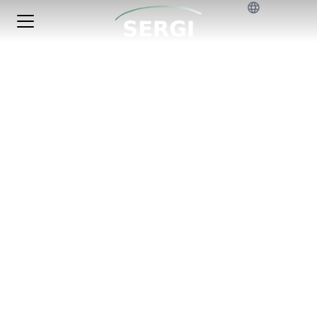
Les transformateurs critiques ne sont
plus des actifs aisément remplaçables
Perspectives en matière de décision et de gouvernance
Par
Soporte Web
23 avril 2026
Par Antoine Magnier Président-directeur général, SERGI