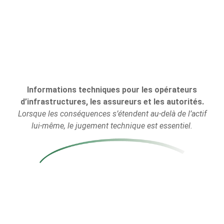
nucléaires
Perspectives en matière de décision et de gouvernance
Par
Soporte Web
20 janvier 2026
Décisions défendables de protection des
transformateurs au-delà de la production d’énergie
Informations techniques pour les opérateurs
d’infrastructures, les assureurs et les autorités.
Lorsque les conséquences s’étendent au-delà de l’actif
lui-même, le jugement technique est essentiel.