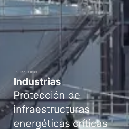
Industrias
You are here:
Industrias
Protección de
infraestructuras
energéticas críticas