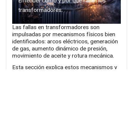
Entender cómo y por qué fallan los
transformadores.
Las fallas en transformadores son
impulsadas por mecanismos físicos bien
identificados: arcos eléctricos, generación
de gas, aumento dinámico de presión,
movimiento de aceite y rotura mecánica.
Esta sección explica estos mecanismos y
sus consecuencias, sin simplificaciones ni
omisiones.
Mecanismo de explosión del transformador
Proceso de fallo del transformador
Consecuencias de la explosión de
transformadores
Presión dinámica vs estática en