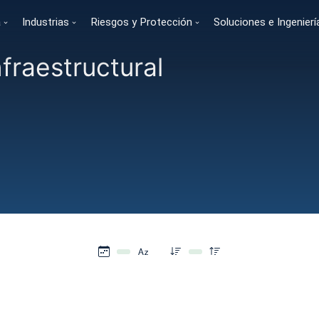
a
Industrias
Riesgos y Protección
Soluciones e Ingenierí
nfraestructural
You are here: