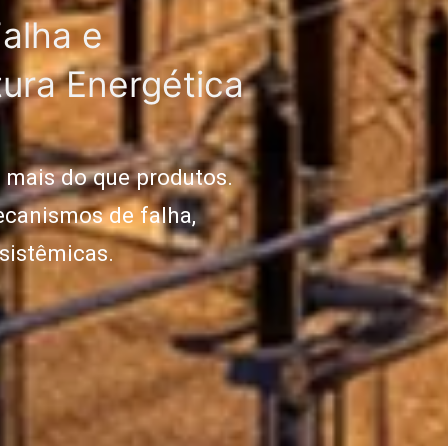
alha e
tura Energética
e mais do que produtos.
canismos de falha,
 sistêmicas.