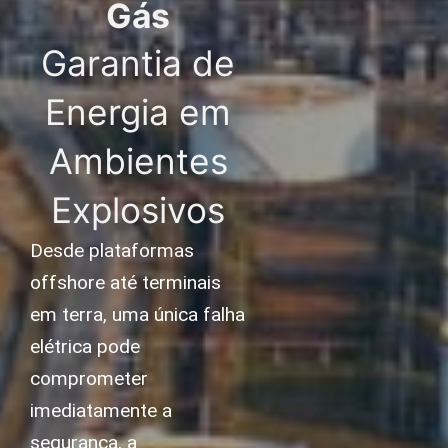
Gás
Garantia de
Energia em
Ambientes
Explosivos
Desde plataformas
offshore até terminais
em terra, uma única falha
elétrica pode
comprometer
imediatamente a
segurança, a