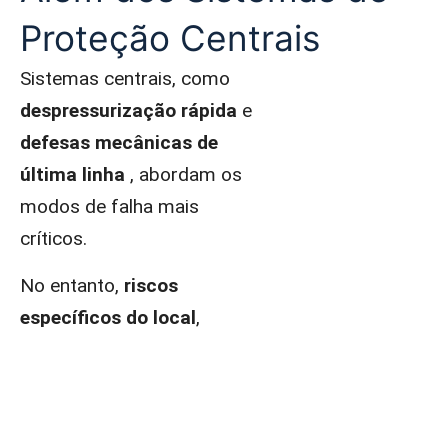
Proteção Centrais
Sistemas centrais, como
despressurização rápida
e
defesas mecânicas de
última linha
, abordam os
modos de falha mais
críticos.
No entanto,
riscos
específicos do local
,
restrições ambientais e
requisitos operacionais
frequentemente exigem
medidas adicionais: