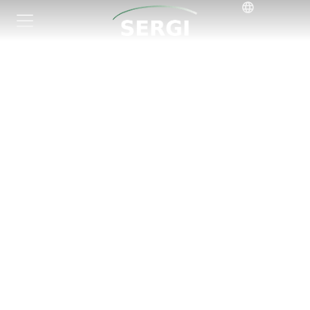
Transição energética, risco
sistêmico e resiliência física da
infraestrutura crítica
Resiliência Sistêmica e de Infraestrutura